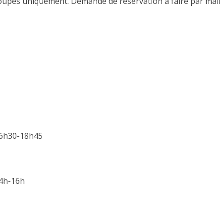
roupes uniquement. Demande de réservation à faire par mail à
/16h30-18h45
14h-16h