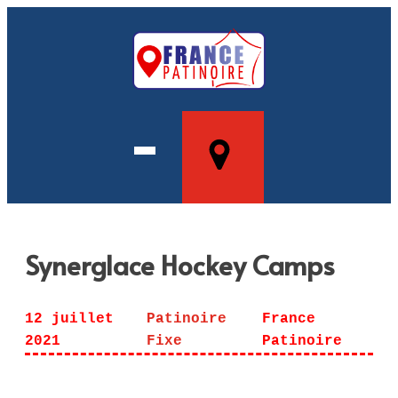
Synerglace Hockey Camps
12 juillet
Patinoire
France
2021
Fixe
Patinoire