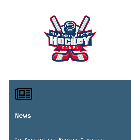
News
Le Synerglace Hockey Camp se